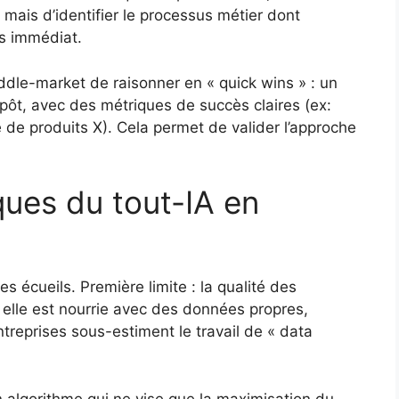
 mais d’identifier le processus métier dont
lus immédiat.
ddle-market de raisonner en « quick wins » : un
epôt, avec des métriques de succès claires (ex:
 de produits X). Cela permet de valider l’approche
sques du tout-IA en
es écueils. Première limite : la qualité des
 elle est nourrie avec des données propres,
treprises sous-estiment le travail de « data
n algorithme qui ne vise que la maximisation du