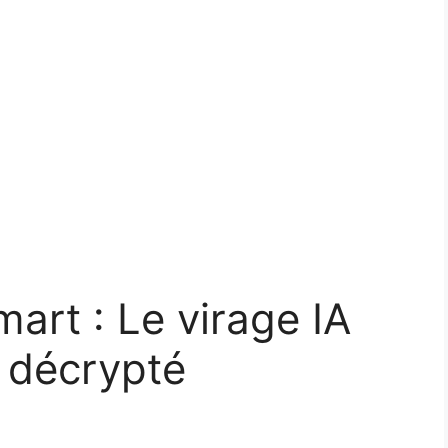
art : Le virage IA
n décrypté