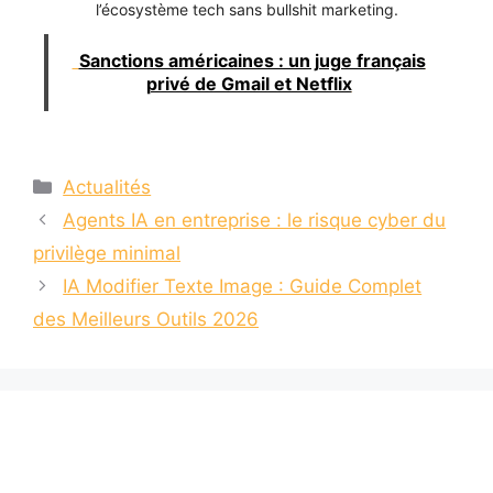
l’écosystème tech sans bullshit marketing.
Sanctions américaines : un juge français
privé de Gmail et Netflix
Catégories
Actualités
Agents IA en entreprise : le risque cyber du
privilège minimal
IA Modifier Texte Image : Guide Complet
des Meilleurs Outils 2026