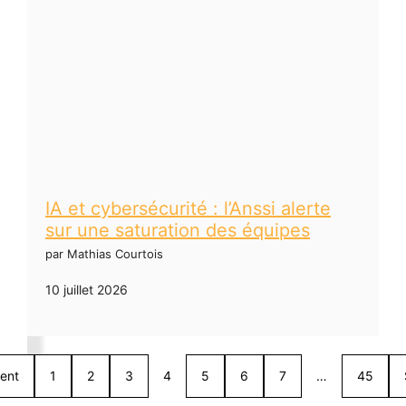
IA et cybersécurité : l’Anssi alerte
sur une saturation des équipes
par Mathias Courtois
10 juillet 2026
ent
1
2
3
4
5
6
7
…
45