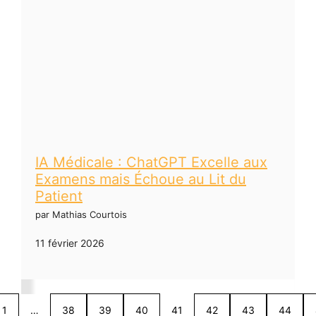
IA Médicale : ChatGPT Excelle aux
Examens mais Échoue au Lit du
Patient
par Mathias Courtois
11 février 2026
1
…
38
39
40
41
42
43
44