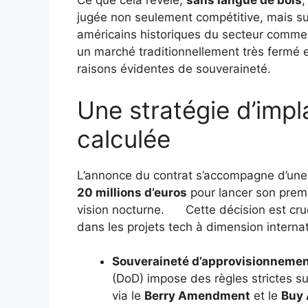
Ce que cela révèle,
sans langue de bois
,
jugée non seulement compétitive, mais su
américains historiques du secteur comme 
un marché traditionnellement très fermé 
raisons évidentes de souveraineté.
Une stratégie d’impl
calculée
L’annonce du contrat s’accompagne d’une a
20 millions d’euros
pour lancer son premi
vision nocturne.
Cette décision est cru
dans les projets tech à dimension internat
Souveraineté d’approvisionnemen
(DoD) impose des règles strictes s
via le
Berry Amendment
et le
Buy 