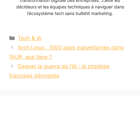
transformation digitale des entreprises. J’aide les
décideurs et les équipes techniques à naviguer dans
l’écosystème tech sans bullshit marketing.
Catégories
Tech & IA
Arch Linux : 1500 apps malveillantes dans
l’AUR, que faire ?
Gagner la guerre de l’IA : la stratégie
française décryptée