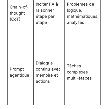
Inciter l’IA à
Problèmes de
pr
Chain-of-
raisonner
logique,
pa
thought
étape par
mathématiques,
en
(CoT)
étape
analyses
exp
ch
éta
« T
age
va 
Dialogue
ch
Tâches
Prompt
continu avec
de
complexes
agentique
mémoire et
pui
multi-étapes
actions
syn
so
de 
»