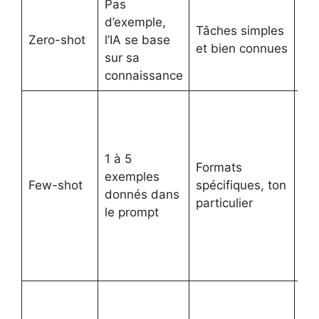
Pas
« T
d’exemple,
Tâches simples
cet
Zero-shot
l’IA se base
et bien connues
ph
sur sa
ang
connaissance
« V
de
ex
1 à 5
de
Formats
exemples
ré
Few-shot
spécifiques, ton
donnés dans
en
particulier
le prompt
ph
Ma
ré
tex
« 
ce