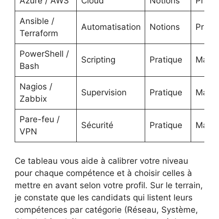
Azure / AWS
Cloud
Notions
Prati
Ansible /
Automatisation
Notions
Prati
Terraform
PowerShell /
Scripting
Pratique
Maîtri
Bash
Nagios /
Supervision
Pratique
Maîtri
Zabbix
Pare-feu /
Sécurité
Pratique
Maîtri
VPN
Ce tableau vous aide à calibrer votre niveau
pour chaque compétence et à choisir celles à
mettre en avant selon votre profil. Sur le terrain,
je constate que les candidats qui listent leurs
compétences par catégorie (Réseau, Système,