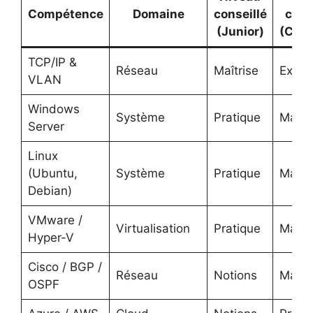
Compétence
Domaine
conseillé
cons
(Junior)
(Conf
TCP/IP &
Réseau
Maîtrise
Exper
VLAN
Windows
Système
Pratique
Maîtri
Server
Linux
(Ubuntu,
Système
Pratique
Maîtri
Debian)
VMware /
Virtualisation
Pratique
Maîtri
Hyper-V
Cisco / BGP /
Réseau
Notions
Maîtri
OSPF