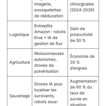
imagerie,
chirurgicales
exosquelettes
(2024-2026)
de rééducation
Entrepôts
Gain de
Amazon : robots
Logistique
productivité
Kiva + IA de
de 50 %
gestion de flux
Moissonneuses
Économie de
autonomes,
Agriculture
30 %
drones de
d’engrais
pulvérisation
Augmentation
Drones IA pour
de 60 % du
localiser les
taux de
Sauvetage
survivants,
survie en
robots sous-
situation